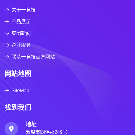
关于一竞技
产品展示
集团新闻
企业服务
联系一竞技官方网站
网站地图
SiteMap
找到我们
地址
敦煌市朗谣郡249号