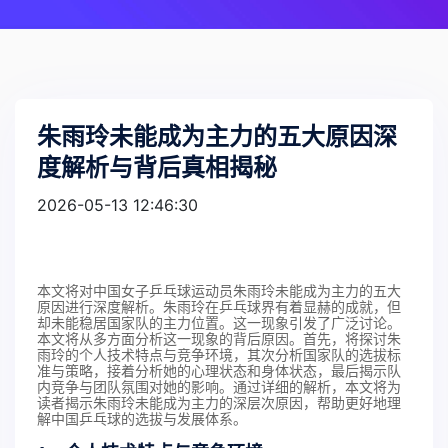
朱雨玲未能成为主力的五大原因深
度解析与背后真相揭秘
2026-05-13 12:46:30
本文将对中国女子乒乓球运动员朱雨玲未能成为主力的五大
原因进行深度解析。朱雨玲在乒乓球界有着显赫的成就，但
却未能稳居国家队的主力位置。这一现象引发了广泛讨论。
本文将从多方面分析这一现象的背后原因。首先，将探讨朱
雨玲的个人技术特点与竞争环境，其次分析国家队的选拔标
准与策略，接着分析她的心理状态和身体状态，最后揭示队
内竞争与团队氛围对她的影响。通过详细的解析，本文将为
读者揭示朱雨玲未能成为主力的深层次原因，帮助更好地理
解中国乒乓球的选拔与发展体系。