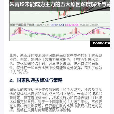
此外，朱雨玲的技术风格可能在面对某些类型的对手时表现
不佳。例如，她的正手攻击力虽然出色，但在面对技术灵
活、变化多端的选手时，容易陷入被动。技术特点的局限
性，使她在一些重要比赛中没有能够充分发挥，错失了成为
主力的机会。
2、国家队选拔标准与策略
国家队的选拔标准不仅仅依据选手的个人能力，还涉及到队
伍的整体战术需求和队内成员的相互配合。朱雨玲的技术尽
管稳定，但在选拔标准中，战术执行力和临场表现往往比技
术优势更加重要。对于一个国家队的主力选手来说，不仅要
在大赛中有突出表现，还要能在队内比赛中展现出稳定的发
挥，能够在关键时刻帮助团队取得胜利。